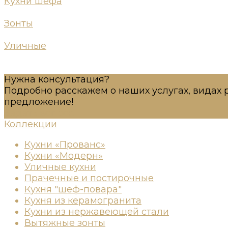
Кухни шефа
Зонты
Уличные
Нужна консультация?
Подробно расскажем о наших услугах, видах 
предложение!
Задать вопрос
Коллекции
Кухни «Прованс»
Кухни «Модерн»
Уличные кухни
Прачечные и постирочные
Кухня "шеф-повара"
Кухня из керамогранита
Кухни из нержавеющей стали
Вытяжные зонты